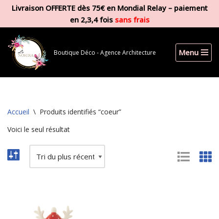
Livraison OFFERTE dès 75€ en Mondial Relay – paiement
en 2,3,4 fois
sans frais
Aller
au
contenu
Menu
Boutique Déco - Agence Architecture
Accueil
\
Produits identifiés “coeur”
Voici le seul résultat