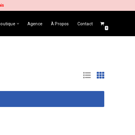
ais
outique
Agence
À Propos
Contact
0