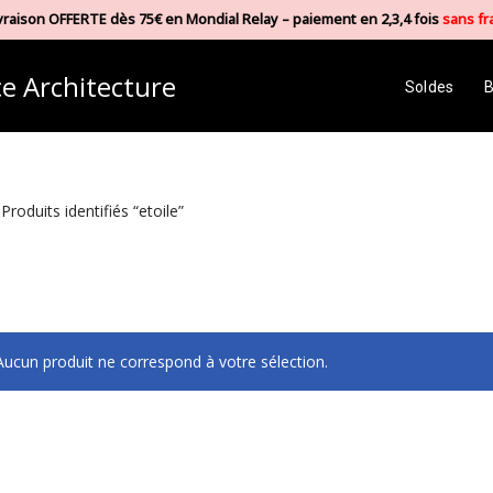
vraison OFFERTE dès 75€ en Mondial Relay – paiement en 2,3,4 fois
sans fr
e Architecture
Soldes
B
Produits identifiés “etoile”
Aucun produit ne correspond à votre sélection.