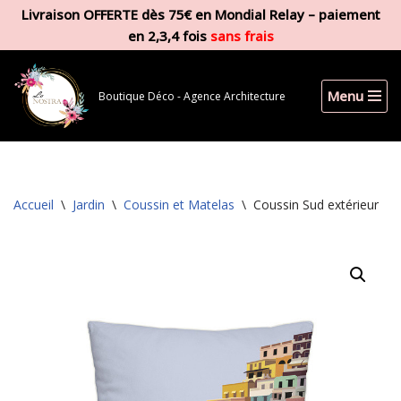
Livraison OFFERTE dès 75€ en Mondial Relay – paiement
en 2,3,4 fois
sans frais
Aller
au
contenu
Menu
Boutique Déco - Agence Architecture
Accueil
\
Jardin
\
Coussin et Matelas
\
Coussin Sud extérieur