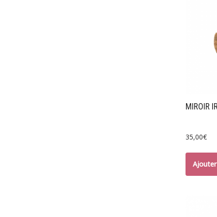
*Hors Mobiliers
MIROIR I
35,00
€
Ajouter